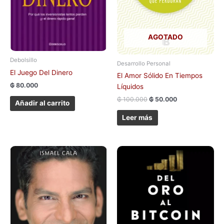
AGOTADO
Debolsillo
Desarrollo Personal
El Juego Del Dinero
El Amor Sólido En Tiempos
₲
80.000
Líquidos
₲
100.000
₲
50.000
Añadir al carrito
Leer más