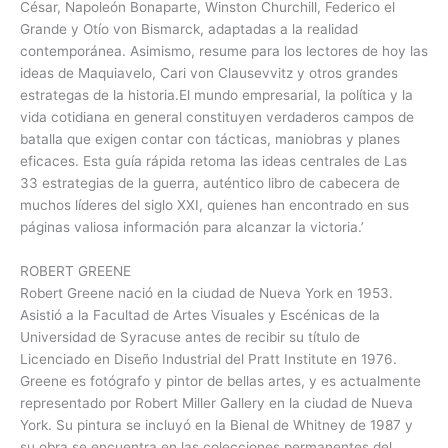
César, Napoleón Bonaparte, Winston Churchill, Federico el
Grande y Otío von Bismarck, adaptadas a la realidad
contemporánea. Asimismo, resume para los lectores de hoy las
ideas de Maquiavelo, Cari von Clausevvitz y otros grandes
estrategas de la historia.El mundo empresarial, la política y la
vida cotidiana en general constituyen verdaderos campos de
batalla que exigen contar con tácticas, maniobras y planes
eficaces. Esta guía rápida retoma las ideas centrales de Las
33 estrategias de la guerra, auténtico libro de cabecera de
muchos líderes del siglo XXI, quienes han encontrado en sus
páginas valiosa información para alcanzar la victoria.’
ROBERT GREENE
Robert Greene nació en la ciudad de Nueva York en 1953.
Asistió a la Facultad de Artes Visuales y Escénicas de la
Universidad de Syracuse antes de recibir su título de
Licenciado en Diseño Industrial del Pratt Institute en 1976.
Greene es fotógrafo y pintor de bellas artes, y es actualmente
representado por Robert Miller Gallery en la ciudad de Nueva
York. Su pintura se incluyó en la Bienal de Whitney de 1987 y
su obra se encuentra en las colecciones permanentes del