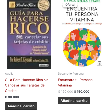
precio
precio
¡Oferta!
¡Oferta!
original
actual
era:
es:
₲ 160.000.
₲ 150.000.
Aguilar
Desarrollo Personal
Guía Para Hacerse Rico sin
Encuentra tu Persona
Cancelar sus Tarjetas de
Vitamina
Crédito
₲
160.000
₲
150.000
₲
80.000
Añadir al carrito
Añadir al carrito