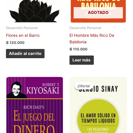
AGOTADO
Desarrollo Personal
Desarrollo Personal
Flores en el Barro
El Hombre Más Rico De
Babilonia
₲
120.000
₲
110.000
Añadir al carrito
Leer más
El
El
precio
precio
¡Oferta!
¡Oferta!
original
actual
era:
es:
₲ 100.000.
₲ 50.000.