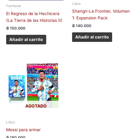
Libro
Fantasía
Shangri-La Frontier, Volumen
El Regreso de la Hechicera
1: Expansion Pack
(La Tierra de las Historias II)
₲
140.000
₲
150.000
Añadir al carrito
Añadir al carrito
AGOTADO
Libro
Messi para armar
₲
180.000