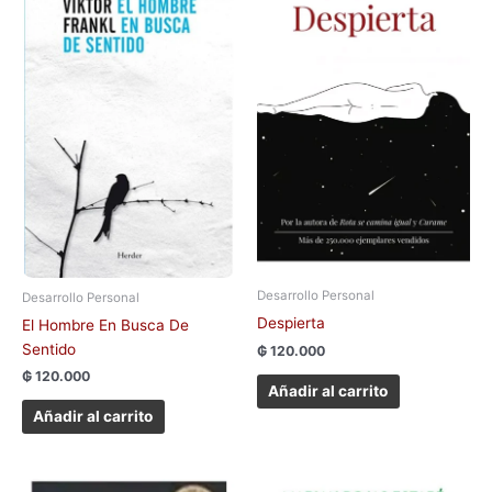
Desarrollo Personal
Desarrollo Personal
Despierta
El Hombre En Busca De
Sentido
₲
120.000
₲
120.000
Añadir al carrito
Añadir al carrito
El
El