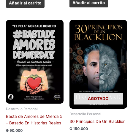
Añadir al carrito
Añadir al carrito
AGOTADO
Desarrollo Personal
Desarrollo Personal
Basta de Amores de Mierda 5
30 Principios De Un Blacklion
– Basado En Historias Reales
₲
150.000
₲
90.000