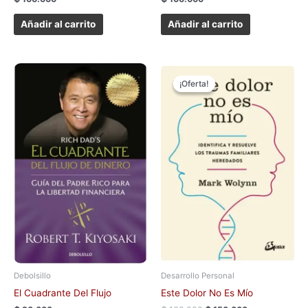
Añadir al carrito
Añadir al carrito
El
El
precio
precio
¡Oferta!
¡Oferta!
original
actual
era:
es:
₲ 160.000.
₲ 150.000.
Debolsillo
Desarrollo Personal
El Cuadrante Del Flujo
Este Dolor No Es Mío