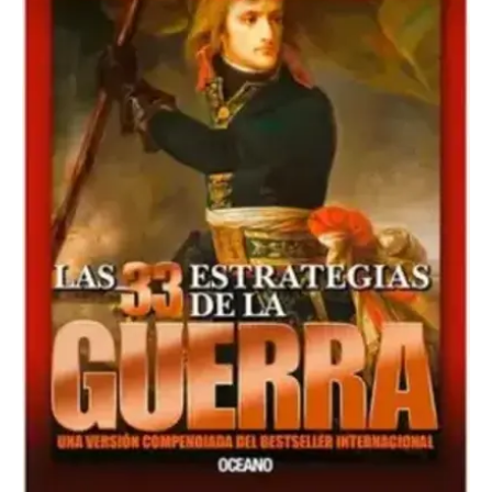
Estrategias
de
la
Guerra
cantidad