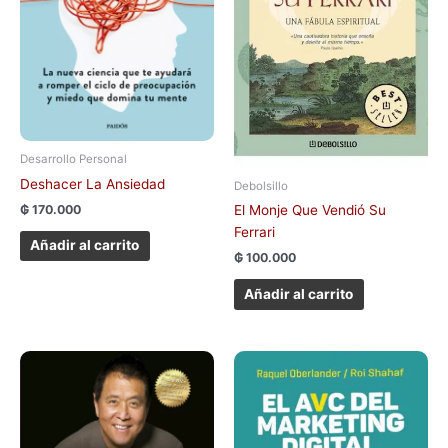
Desarrollo Personal
Deshacer La Ansiedad
Debolsillo
₲
170.000
El Monje Que Vendió Su
Ferrari
Añadir al carrito
₲
100.000
Añadir al carrito