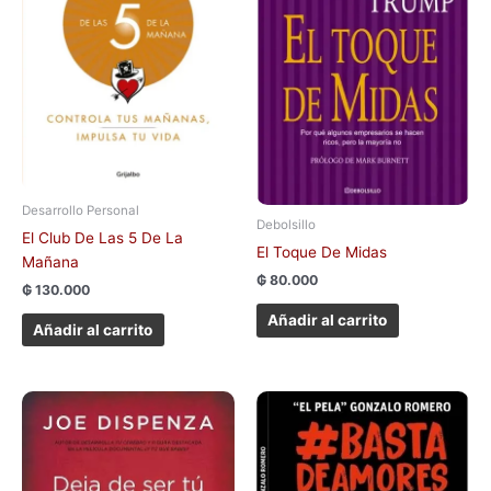
Desarrollo Personal
Debolsillo
El Club De Las 5 De La
El Toque De Midas
Mañana
₲
80.000
₲
130.000
Añadir al carrito
Añadir al carrito