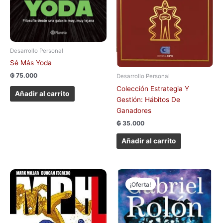
Desarrollo Personal
Sé Más Yoda
₲
75.000
Desarrollo Personal
Colección Estrategia Y
Añadir al carrito
Gestión: Hábitos De
Ganadores
₲
35.000
Añadir al carrito
El
El
precio
precio
¡Oferta!
¡Oferta!
original
actual
era:
es:
₲ 140.000.
₲ 100.000.