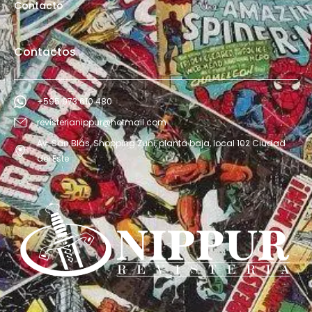
Contacto
Contactos
+595 973 610 480
revisterianippur@hotmail.com
Av. San Blás, Shopping Zuni, planta baja, local 102 Ciudad
del Este