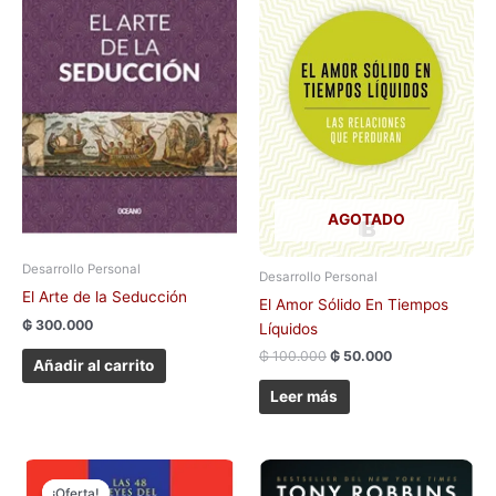
₲ 100.000.
₲ 50.000.
AGOTADO
Desarrollo Personal
Desarrollo Personal
El Arte de la Seducción
El Amor Sólido En Tiempos
₲
300.000
Líquidos
₲
100.000
₲
50.000
Añadir al carrito
Leer más
El
El
precio
precio
¡Oferta!
¡Oferta!