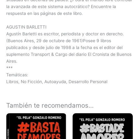
la avanzada de este sistema autocrático? Encuentre la
respuesta en las páginas de este libro.
AGUSTIN BARLETTI
Agustín Barletti es escritor, periodista y doctor en derecho.
(Buenos Aires, 29 de octubre de 1961)Posee 9 libros
publicados y desde julio de 1998 a la fecha es el editor del
suplemento Transport & Cargo del diario El Cronista de Buenos
Aires.
***
Temáticas:
Libros, No Ficción, Autoayuda, Desarrollo Personal
También te recomendamos…