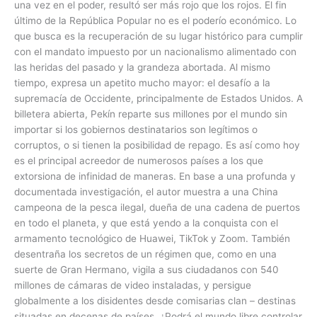
una vez en el poder, resultó ser más rojo que los rojos. El fin
último de la República Popular no es el poderío económico. Lo
que busca es la recuperación de su lugar histórico para cumplir
con el mandato impuesto por un nacionalismo alimentado con
las heridas del pasado y la grandeza abortada. Al mismo
tiempo, expresa un apetito mucho mayor: el desafío a la
supremacía de Occidente, principalmente de Estados Unidos. A
billetera abierta, Pekín reparte sus millones por el mundo sin
importar si los gobiernos destinatarios son legítimos o
corruptos, o si tienen la posibilidad de repago. Es así como hoy
es el principal acreedor de numerosos países a los que
extorsiona de infinidad de maneras. En base a una profunda y
documentada investigación, el autor muestra a una China
campeona de la pesca ilegal, dueña de una cadena de puertos
en todo el planeta, y que está yendo a la conquista con el
armamento tecnológico de Huawei, TikTok y Zoom. También
desentraña los secretos de un régimen que, como en una
suerte de Gran Hermano, vigila a sus ciudadanos con 540
millones de cámaras de video instaladas, y persigue
globalmente a los disidentes desde comisarias clan – destinas
situadas en decenas de países. ¿Podrá el mundo libre controlar