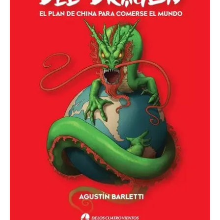
de
China
Para
Comerse
el
Mundo
cantidad