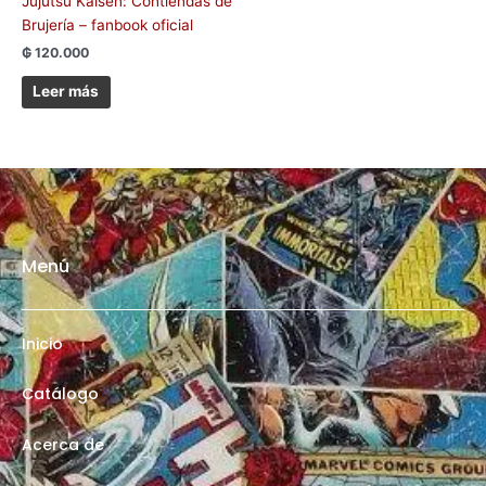
Jujutsu Kaisen: Contiendas de
Brujería – fanbook oficial
₲
120.000
Leer más
Menú
Inicio
Catálogo
Acerca de