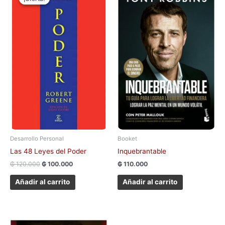
original
actual
era:
es:
₲ 120.000.
₲ 100.000.
Desarrollo Personal
Booket
Las 48 Leyes del Poder
Inquebrantable
₲
120.000
₲
100.000
₲
110.000
Añadir al carrito
Añadir al carrito