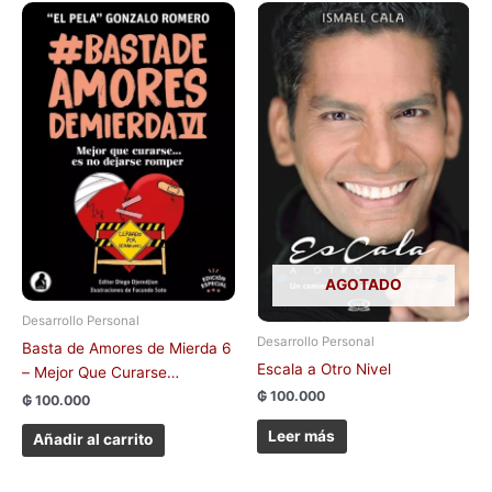
AGOTADO
Desarrollo Personal
Desarrollo Personal
Basta de Amores de Mierda 6
Escala a Otro Nivel
– Mejor Que Curarse…
₲
100.000
₲
100.000
Leer más
Añadir al carrito