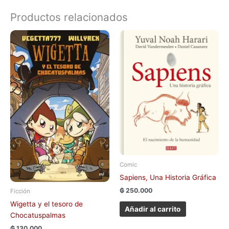
Productos relacionados
Comic
Sapiens, Una Historia Gráfica
₲
250.000
Ficción
Wigetta y el tesoro de
Añadir al carrito
Chocatuspalmas
₲
130.000